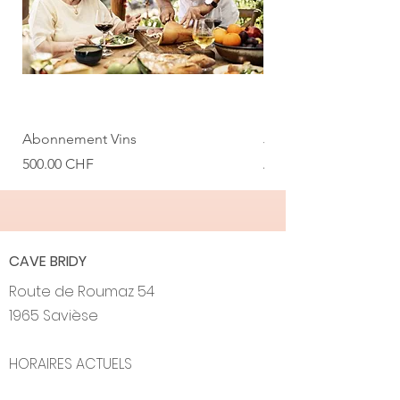
Abonnement Vins
Johannisberg de Ch
Prix
Prix promotionnel
500.00 CHF
À partir de
CAVE BRIDY
Route de Roumaz 54
1965 Savièse
HORAIRES ACTUELS
LU - SA : sur rendez-vous