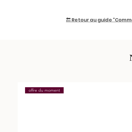
12.8 % vol.
🔙 Retour au guide “Comme
offre du moment