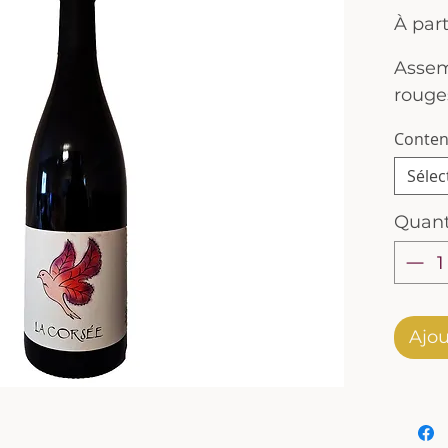
À par
Assem
rouge
Conte
Sélec
Quant
Ajou