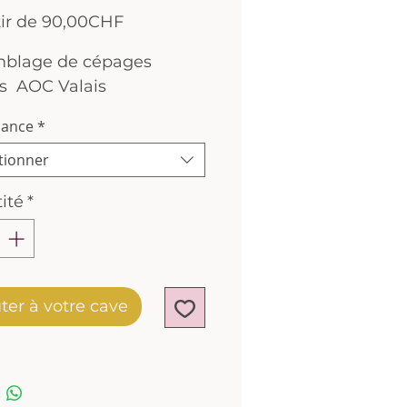
Prix
tir de
90,00CHF
promotionnel
blage de cépages
s AOC Valais
nance
*
tionner
ité
*
ter à votre cave