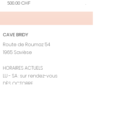
Prix
Prix promotionnel
500.00 CHF
À partir de
CAVE BRIDY
Route de Roumaz 54
1965 Savièse
HORAIRES ACTUELS
LU - SA : sur rendez-vous
DÈS OCTOBRE
JE + VE : 17:00 - 19:00
SA : 11:00 - 14:00
info@bridy.ch
+41 27 395 33 34