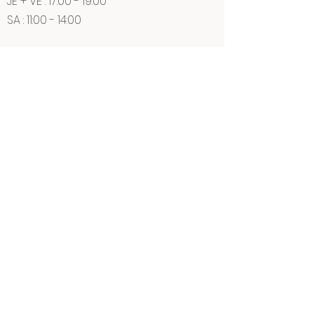
JE + VE : 17:00 - 19:00
SA : 11:00 - 14:00
info@bridy.ch
+41 27 395 33 34
+41 27 395 33 34
(WhatsApp)
CAVE BRIDY
Martine Bridy - Vigneronne
Certifiés BIO pour la production
viticole