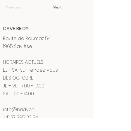
Previous
Next
CAVE BRIDY
Route de Roumaz 54
1965 Savièse
HORAIRES ACTUELS
LU - SA : sur rendez-vous
DÈS OCTOBRE
JE + VE : 17:00 - 19:00
SA : 11:00 - 14:00
info@bridy.ch
+41 27 395 33 34
+41 27 395 33 34
(WhatsApp)