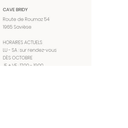
CAVE BRIDY
Route de Roumaz 54
1965 Savièse
HORAIRES ACTUELS
LU - SA : sur rendez-vous
DÈS OCTOBRE
JE + VE : 17:00 - 19:00
SA : 11:00 - 14:00
info@bridy.ch
+41 27 395 33 34
+41 27 395 33 34
(WhatsApp)
CAVE BRIDY
Martine Bridy - Vigneronne