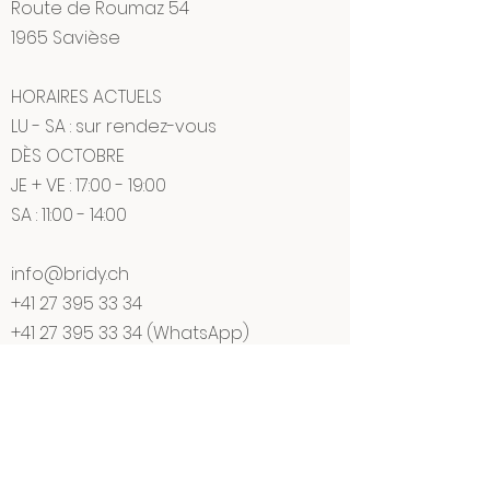
Route de Roumaz 54
1965 Savièse
HORAIRES ACTUELS
LU - SA : sur rendez-vous
DÈS OCTOBRE
JE + VE : 17:00 - 19:00
SA : 11:00 - 14:00
info@bridy.ch
+41 27 395 33 34
+41 27 395 33 34
(WhatsApp)
CAVE BRIDY
Martine Bridy - Vigneronne
Certifiés BIO pour la production
viticole