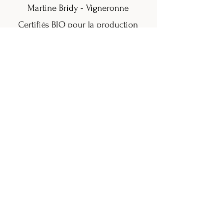
Martine Bridy - Vigneronne
Certifiés BIO pour la production
viticole
©
2006 - 2026
par Martine Bridy pour
la CAVE BRIDY
Conditions générales de vente
Politique de confidentialité
Se connecter