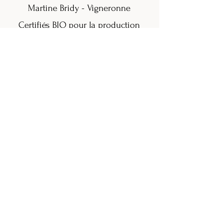
Martine Bridy - Vigneronne
Certifiés BIO pour la production
viticole
©
2006 - 2026
par Martine Bridy pour
la CAVE BRIDY
Conditions générales de vente
Politique de confidentialité
Se connecter