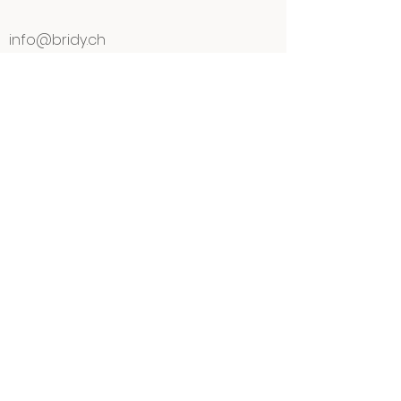
info@bridy.ch
+41 27 395 33 34
+41 27 395 33 34
(WhatsApp)
CAVE BRIDY
Martine Bridy - Vigneronne
Certifiés BIO pour la production
viticole
©
2006 - 2026
par Martine Bridy pour
la CAVE BRIDY